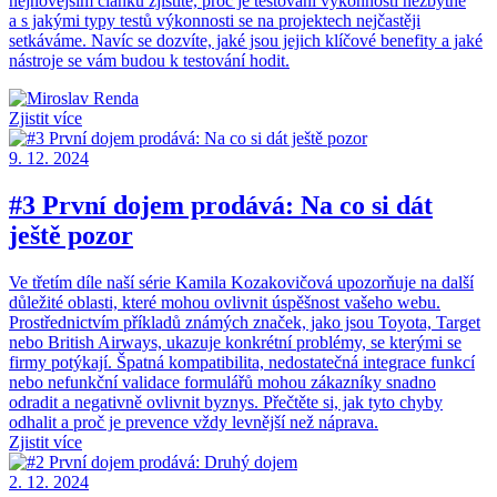
nejnovějším článku zjistíte, proč je testování výkonnosti nezbytné
a s jakými typy testů výkonnosti se na projektech nejčastěji
setkáváme. Navíc se dozvíte, jaké jsou jejich klíčové benefity a jaké
nástroje se vám budou k testování hodit.
Zjistit více
9. 12. 2024
#3 První dojem prodává: Na co si dát
ještě pozor
Ve třetím díle naší série Kamila Kozakovičová upozorňuje na další
důležité oblasti, které mohou ovlivnit úspěšnost vašeho webu.
Prostřednictvím příkladů známých značek, jako jsou Toyota, Target
nebo British Airways, ukazuje konkrétní problémy, se kterými se
firmy potýkají. Špatná kompatibilita, nedostatečná integrace funkcí
nebo nefunkční validace formulářů mohou zákazníky snadno
odradit a negativně ovlivnit byznys. Přečtěte si, jak tyto chyby
odhalit a proč je prevence vždy levnější než náprava.
Zjistit více
2. 12. 2024