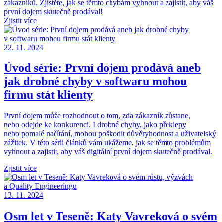
zákazníků. Zjistěte, jak se těmto chybám vyhnout a zajistit, aby váš
první dojem skutečně prodával!
Zjistit více
22. 11. 2024
Úvod série: První dojem prodává aneb
jak drobné chyby v softwaru mohou
firmu stát klienty
První dojem může rozhodnout o tom, zda zákazník zůstane,
nebo odejde ke konkurenci. I drobné chyby, jako překlepy
nebo pomalé načítání, mohou poškodit důvěryhodnost a uživatelský
zážitek. V této sérii článků vám ukážeme, jak se těmto problémům
vyhnout a zajistit, aby váš digitální první dojem skutečně prodával.
Zjistit více
13. 11. 2024
Osm let v Teseně: Katy Vavreková o svém