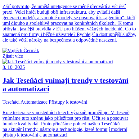
Září potvrdilo, že umělá inteligence se méně předvádí a víc řeší
praxi. Velcí hráči budují obří infrastrukturu, aby zvládli další
generaci modelů, a samotné modely se posouvají k „agentům“, kteří
umí dlouho a spolehlivě pracovat na konkrétních úkolech.
K tomu
přibyla i jasnější pravidla v EU pro hlášení vážných incidentů. Co to
znamená pro firmy i běžné uživatele? Rychlejší a dostupnější služby,
ale také větší nároky na bezpečnost a odpovědné nasazení.
Zjistit více
8. 10. 2025
Jak Teseňáci vnímají trendy v testování
a automatizaci
Teseňáci
Automatizace
Přístupy k testování
Role testera se v posledních letech výrazně proměňuje. V Teseně
vnímáme tuto změnu jako příležitost pro růst. Učit se a posouvat
hranice kvality dál. Proto přinášíme pohled našich Teseňáků
na aktuální trendy, nástroje a technologie, které formují moderní
přístup k testování a automatizaci.