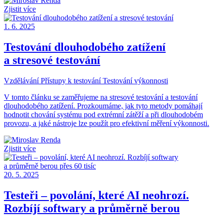
Zjistit více
1. 6. 2025
Testování dlouhodobého zatížení
a stresové testování
Vzdělávání
Přístupy k testování
Testování výkonnosti
V tomto článku se zaměřujeme na stresové testování a testování
dlouhodobého zatížení. Prozkoumáme, jak tyto metody pomáhají
hodnotit chování systému pod extrémní zátěží a při dlouhodobém
provozu, a jaké nástroje lze použít pro efektivní měření výkonnosti.
Zjistit více
20. 5. 2025
Testeři – povolání, které AI neohrozí.
Rozbíjí softwary a průměrně berou