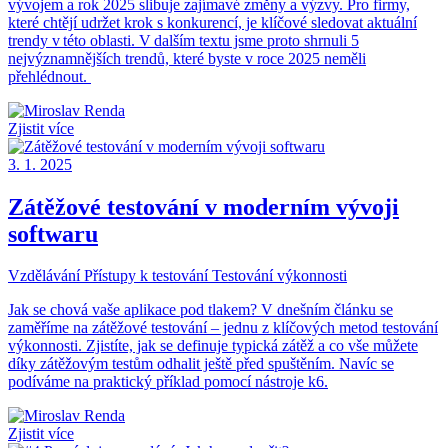
vývojem a rok 2025 slibuje zajímavé změny a výzvy. Pro firmy,
které chtějí udržet krok s konkurencí, je klíčové sledovat aktuální
trendy v této oblasti. V dalším textu jsme proto shrnuli 5
nejvýznamnějších trendů, které byste v roce 2025 neměli
přehlédnout.
Zjistit více
3. 1. 2025
Zátěžové testování v moderním vývoji
softwaru
Vzdělávání
Přístupy k testování
Testování výkonnosti
Jak se chová vaše aplikace pod tlakem? V dnešním článku se
zaměříme na zátěžové testování – jednu z klíčových metod testování
výkonnosti. Zjistíte, jak se definuje typická zátěž a co vše můžete
díky zátěžovým testům odhalit ještě před spuštěním. Navíc se
podíváme na praktický příklad pomocí nástroje k6.
Zjistit více