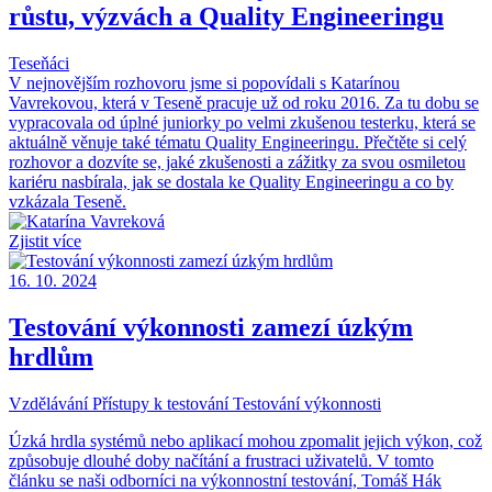
růstu, výzvách a Quality Engineeringu
Teseňáci
V nejnovějším rozhovoru jsme si popovídali s Katarínou
Vavrekovou, která v Teseně pracuje už od roku 2016. Za tu dobu se
vypracovala od úplné juniorky po velmi zkušenou testerku, která se
aktuálně věnuje také tématu Quality Engineeringu. Přečtěte si celý
rozhovor a dozvíte se, jaké zkušenosti a zážitky za svou osmiletou
kariéru nasbírala, jak se dostala ke Quality Engineeringu a co by
vzkázala Teseně.
Zjistit více
16. 10. 2024
Testování výkonnosti zamezí úzkým
hrdlům
Vzdělávání
Přístupy k testování
Testování výkonnosti
Úzká hrdla systémů nebo aplikací mohou zpomalit jejich výkon, což
způsobuje dlouhé doby načítání a frustraci uživatelů. V tomto
článku se naši odborníci na výkonnostní testování, Tomáš Hák