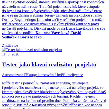
tlak na rychlost dodání, stabilitu systémů a spokojenost koncových
uživatelů neustále roste. Tradiční pojetí testování, které vstupuje
do hry až na konci vývojového cyklu, přestává stačit.
Právě proto
jsme se na dalším webináři Teseny zaměřili na praktickou stránku
Quality Engineeringu: jak s ním začít v reálném projektu, co může
udělat jednotlivec uvnitř týmu a s jakými překážkami se v praxi
nejčastěji potýkáme. Diskuzi moderovala
Lucie Lavičková
a o své
zkušenosti se podělili
Katarína Vavreková
,
David
Sedláček
a
Boris Maťko
.
Zjistit více
11. 5. 2026
Tester jako hlavní realizátor projektu
Automatizace
Přístupy k testování
Umělá inteligence
Může tester s pomocí AI zastat roli analytika, developera
i projektového manažera? Pojďme se podívat na reálný projekt, ve
kterém jeden člověk bez klasického vývojového týmu vytvořil SaaS
aplikaci pro správu pingpongových turnajů. Rychleji, levněji
a s důrazem na kvalitu od prvního dne. Praktická zkušenost zároveň
odhaluje, kde má AI-assisted vývoj největší přínosy a kde naopak