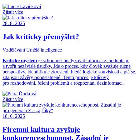
Zjistit více
28. 8. 2025
Jak kriticky přemýšlet?
Vzdělávání
Umělá inteligence
Kritické myšlení
je schopnost analyzovat informace, hodnotit je
a tvořit nezávislé úsudky. Jde o proces, kdy člověk zvažuje různé
perspektivy, identifikuje zkreslení, hledá logické souvislosti a ptá se,
zda jsou závěry opodstatněné. Tento proces je klíčový
pro rozhodování, řešení problémů a rozpoznání dezinformací.
Zjistit více
18. 6. 2025
Firemní kultura zvyšuje
konkurenceschopnost. Zásadní je