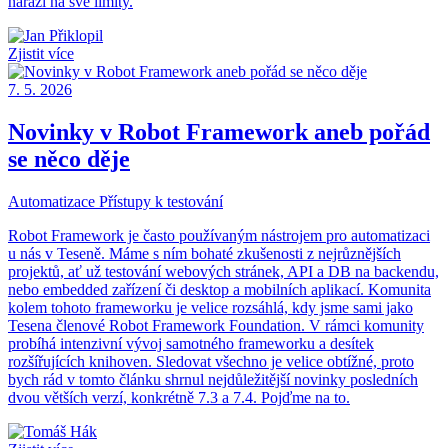
naráží na své limity.
Zjistit více
7. 5. 2026
Novinky v Robot Framework aneb pořád
se něco děje
Automatizace
Přístupy k testování
Robot Framework je často používaným nástrojem pro automatizaci
u nás v Teseně. Máme s ním bohaté zkušenosti z nejrůznějších
projektů, ať už testování webových stránek, API a DB na backendu,
nebo embedded zařízení či desktop a mobilních aplikací. Komunita
kolem tohoto frameworku je velice rozsáhlá, kdy jsme sami jako
Tesena členové Robot Framework Foundation. V rámci komunity
probíhá intenzivní vývoj samotného frameworku a desítek
rozšířujících knihoven. Sledovat všechno je velice obtížné, proto
bych rád v tomto článku shrnul nejdůležitější novinky posledních
dvou větších verzí, konkrétně 7.3 a 7.4. Pojďme na to.