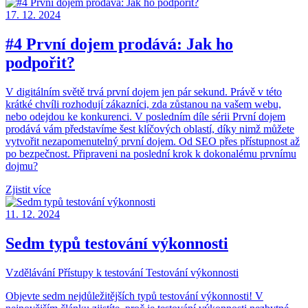
17. 12. 2024
#4 První dojem prodává: Jak ho
podpořit?
V digitálním světě trvá první dojem jen pár sekund. Právě v této
krátké chvíli rozhodují zákazníci, zda zůstanou na vašem webu,
nebo odejdou ke konkurenci. V posledním díle sérii První dojem
prodává vám představíme šest klíčových oblastí, díky nimž můžete
vytvořit nezapomenutelný první dojem. Od SEO přes přístupnost až
po bezpečnost. Připraveni na poslední krok k dokonalému prvnímu
dojmu?
Zjistit více
11. 12. 2024
Sedm typů testování výkonnosti
Vzdělávání
Přístupy k testování
Testování výkonnosti
Objevte sedm nejdůležitějších typů testování výkonnosti! V