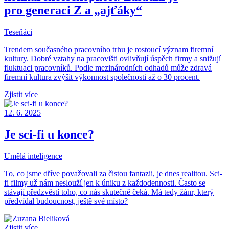
pro generaci Z a „ajťáky“
Teseňáci
Trendem současného pracovního trhu je rostoucí význam firemní
kultury. Dobré vztahy na pracovišti ovlivňují úspěch firmy a snižují
fluktuaci pracovníků. Podle mezinárodních odhadů může zdravá
firemní kultura zvýšit výkonnost společnosti až o 30 procent.
Zjistit více
12. 6. 2025
Je sci-fi u konce?
Umělá inteligence
To, co jsme dříve považovali za čistou fantazii, je dnes realitou. Sci-
fi filmy už nám neslouží jen k úniku z každodennosti. Často se
stávají předzvěstí toho, co nás skutečně čeká. Má tedy žánr, který
předvídal budoucnost, ještě své místo?
Zjistit více