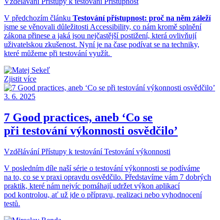
Vzdělávání
Přístupy k testování
Přístupnost
V předchozím článku
Testování přístupnost: proč na něm zále
ží
jsme se věnovali důležitosti Accessibility, co nám kromě splnění
zákona přinese a jaká jsou nejčastější postižení, která ovlivňují
uživatelskou zkušenost. Nyní je na čase podívat se na techniky,
které můžeme při testování využít.
Zjistit více
3. 6. 2025
7 Good practices, aneb ‘Co se
při testování výkonnosti osvědčilo’
Vzdělávání
Přístupy k testování
Testování výkonnosti
V posledním díle naší série o testování výkonnosti se podíváme
na to, co se v praxi opravdu osvědčilo. Představíme vám 7 dobrých
praktik, které nám nejvíc pomáhají udržet výkon aplikací
pod kontrolou, ať už jde o přípravu, realizaci nebo vyhodnocení
testů.