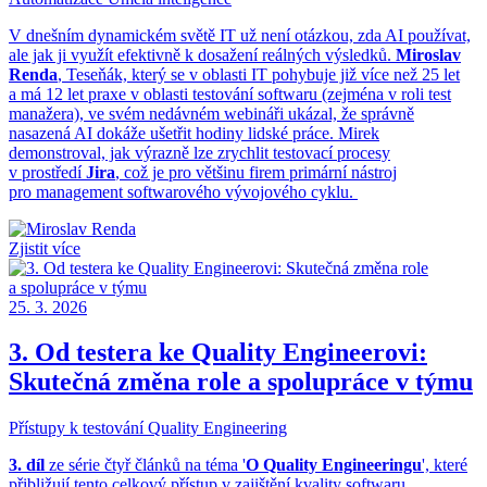
V dnešním dynamickém světě IT už není otázkou, zda AI používat,
ale jak ji využít efektivně k dosažení reálných výsledků.
Miroslav
Renda
, Teseňák, který se v oblasti IT pohybuje již více než 25 let
a má 12 let praxe v oblasti testování softwaru (zejména v roli test
manažera), ve svém nedávném webináři ukázal, že správně
nasazená AI dokáže ušetřit hodiny lidské práce. Mirek
demonstroval, jak výrazně lze zrychlit testovací procesy
v prostředí
Jira
, což je pro většinu firem primární nástroj
pro management softwarového vývojového cyklu.
Zjistit více
25. 3. 2026
3. Od testera ke Quality Engineerovi:
Skutečná změna role a spolupráce v týmu
Přístupy k testování
Quality Engineering
3. díl
ze série čtyř článků na téma '
O Quality Engineeringu
', které
přibližují tento celkový přístup v zajištění kvality softwaru.