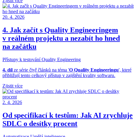
Zjistit více
20. 4. 2026
4. Jak začít s Quality Engineeringem
v reálném projektu a nezabít ho hned
na začátku
Přístupy k testování
Quality Engineering
4. díl
ze série čtyř článků na téma '
O Quality Engineeringu
', které
přibližují tento celkový přístup v zajištění kvality softwaru.
Zjistit více
2. 4. 2026
Od specifikací k testům: Jak AI zrychluje
SDLC o desítky procent
Automatizace
Umělá inteligence