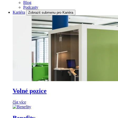
Blog
Podcasty
Kariéra
Zobrazit submenu pro Kariéra
Volné pozice
číst více
Benefity