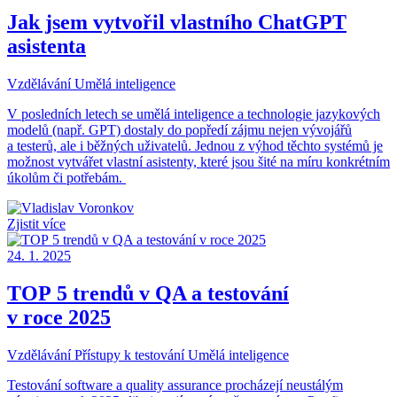
Jak jsem vytvořil vlastního ChatGPT
asistenta
Vzdělávání
Umělá inteligence
V posledních letech se umělá inteligence a technologie jazykových
modelů (např. GPT) dostaly do popředí zájmu nejen vývojářů
a testerů, ale i běžných uživatelů. Jednou z výhod těchto systémů je
možnost vytvářet vlastní asistenty, které jsou šité na míru konkrétním
úkolům či potřebám.
Zjistit více
24. 1. 2025
TOP 5 trendů v QA a testování
v roce 2025
Vzdělávání
Přístupy k testování
Umělá inteligence
Testování software a quality assurance procházejí neustálým