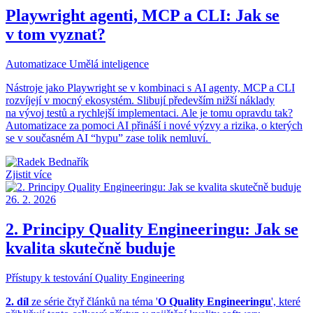
Playwright agenti, MCP a CLI: Jak se
v tom vyznat?
Automatizace
Umělá inteligence
Nástroje jako
Playwright
se v kombinaci s AI agenty, MCP a CLI
rozvíjejí v mocný ekosystém. Slibují především nižší náklady
na vývoj testů a rychlejší implementaci. Ale j
e
tomu
opravdu
tak?
Automatizace za pomoci AI přináší i nové výzvy a rizika, o kterých
se v současném AI “
hypu
” zase tolik nemluví.
Zjistit více
26. 2. 2026
2. Principy Quality Engineeringu: Jak se
kvalita skutečně buduje
Přístupy k testování
Quality Engineering
2. díl
ze série čtyř článků na téma '
O Quality Engineeringu
', které