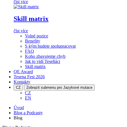
číst více
Skill matrix
číst více
Volné pozice
Benefity
S kým budete spolupracovat
FAQ
Koho zbavujeme chyb
Jak to vidí Teseňáci
Skill matrix
QE Award
Tesena Fest
2026
Kontakty
CZ
Zobrazit submenu pro Jazykové mutace
CZ
EN
Úvod
Blog a Podcasty
Blog