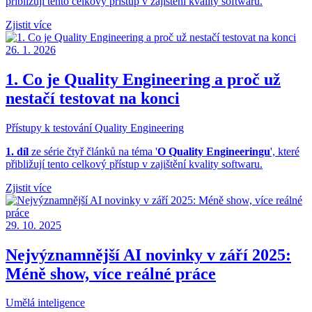
přibližují tento celkový přístup v zajištění kvality softwaru.
Zjistit více
26. 1. 2026
1. Co je Quality Engineering a proč už
nestačí testovat na konci
Přístupy k testování
Quality Engineering
1. díl
ze série čtyř článků na téma '
O Quality Engineeringu
', které
přibližují tento celkový přístup v zajištění kvality softwaru.
Zjistit více
29. 10. 2025
Nejvýznamnější AI novinky v září 2025:
Méně show, více reálné práce
Umělá inteligence