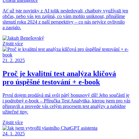
Umělá inteligence
Ať už jste novinky z AI tolik nesledovali, chatboty využívali jen
občas, nebo vás jen zajímá, co vám mohlo uniknout, přinášíme
shrnutí roku 2024 z naší perspektivy – co nás nejvíce ovlivnilo
a zaujalo.
Zjistit více
21. 2. 2025
Proč je kvalitní test analýza klíčová
pro úspěšné testování + e-book
První dojem prodává má svůj pátý bonusový díl! Jeho součástí je
i podrobný e-book – Příručka Test Analytika, kterou jsem pro vás
připravili a provede vás celým procesem test analýzy a nabídne
užitečné tipy.
Zjistit více
24. 1. 2025