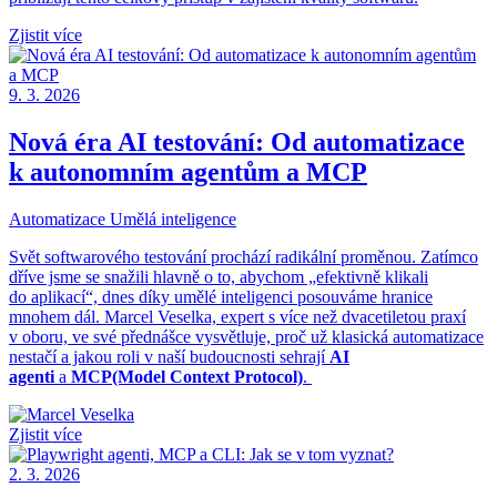
Zjistit více
9. 3. 2026
Nová éra AI testování: Od automatizace
k autonomním agentům a MCP
Automatizace
Umělá inteligence
Svět softwarového testování prochází radikální proměnou. Zatímco
dříve jsme se snažili hlavně o to, abychom „efektivně klikali
do aplikací“, dnes díky umělé inteligenci posouváme hranice
mnohem dál. Marcel Veselka, expert s více než dvacetiletou praxí
v oboru, ve své přednášce vysvětluje, proč už klasická automatizace
nestačí a jakou roli v naší budoucnosti sehrají
AI
agenti
a
MCP
(Model Context Protocol)
.
Zjistit více
2. 3. 2026