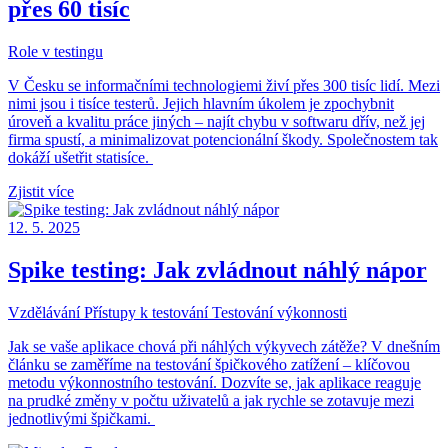
přes 60 tisíc
Role v testingu
V Česku se informačními technologiemi živí přes 300 tisíc lidí. Mezi
nimi jsou i tisíce testerů. Jejich hlavním úkolem je zpochybnit
úroveň a kvalitu práce jiných – najít chybu v softwaru dřív, než jej
firma spustí, a minimalizovat potencionální škody. Společnostem tak
dokáží ušetřit statisíce.
Zjistit více
12. 5. 2025
Spike testing: Jak zvládnout náhlý nápor
Vzdělávání
Přístupy k testování
Testování výkonnosti
Jak se vaše aplikace chová při náhlých výkyvech zátěže? V dnešním
článku se zaměříme na testování špičkového zatížení – klíčovou
metodu výkonnostního testování. Dozvíte se, jak aplikace reaguje
na prudké změny v počtu uživatelů a jak rychle se zotavuje mezi
jednotlivými špičkami.