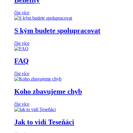
číst více
S kým budete spolupracovat
číst více
FAQ
číst více
Koho zbavujeme chyb
číst více
Jak to vidí Teseňáci