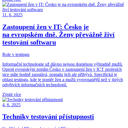
11. 6. 2025
Zastoupení žen v IT: Česko je
na evropském dně. Ženy převážně živí
testování softwaru
Role v testingu
Informační technologie už dávno nejsou doménou výhradně mužů.
Oproti evropským zemím Česko v zastoupení žen v ICT profesích
sice stále hodně zaostává, pomalu jich ale přibývá. Specifická je
oblast testingu, kde je poměr žen a mužů vyrovnanější než v jiných
odvětvích informačních technologií.
Zjistit více
4. 6. 2025
Techniky testování přístupnosti