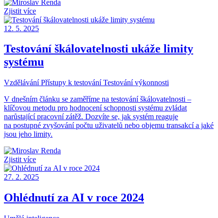
Zjistit více
12. 5. 2025
Testování škálovatelnosti ukáže limity
systému
Vzdělávání
Přístupy k testování
Testování výkonnosti
V dnešním článku se zaměříme na testování škálovatelnosti –
klíčovou metodu pro hodnocení schopnosti systému zvládat
narůstající pracovní zátěž. Dozvíte se, jak systém reaguje
na postupné zvyšování počtu uživatelů nebo objemu transakcí a jaké
jsou jeho limity.
Zjistit více
27. 2. 2025
Ohlédnutí za AI v roce 2024