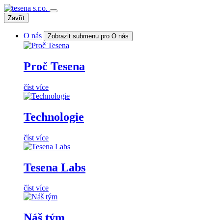
Zavřít
O nás
Zobrazit submenu pro O nás
Proč Tesena
číst více
Technologie
číst více
Tesena Labs
číst více
Náš tým