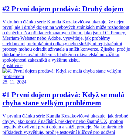
#2 První dojem prodává: Druhý dojem
V druhém článku série Kamila Kozakovičová ukazuje, že nejen
první, ale i druhý dojem na webových stránkách může rozhodnout
o úspěchu. Na příkladech známých firem, jako jsou J.C. Penney,
Merriam-Webster nebo Adobe, vysvětluje, jak problémy
s reklamami, nefunkčními odkazy nebo složitými registračními
procesy mohou odradit uživatele a snížit konverze. Zjistěte, proč je
důkladné testování klíčem k hladkému uživatelskému zážitku,
spokojenosti zákazníků a vyššímu zisku.
Zjistit více
25. 11. 2024
#1 První dojem prodává: Když se malá
chyba stane velkým problémem
V prvním článku série Kamila Kozakovičová ukazuje, jak drobné
chyby, jako pomalé načítání, překlepy nebo špatné UX, mohou
negativně ovlivnit první dojem a snížit prodeje. Na konkrétních
příkladech vysvětluje, proč je testování klíčové pro udržení