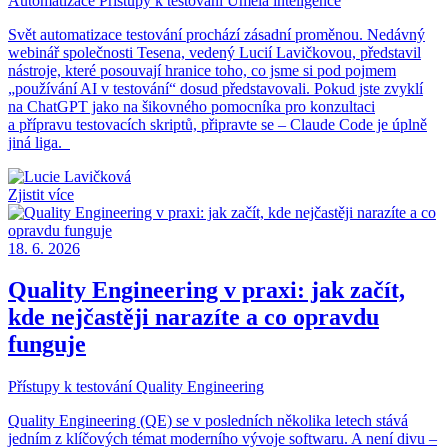
Automatizace
Přístupy k testování
Umělá inteligence
Svět automatizace testování prochází zásadní proměnou. Nedávný
webinář společnosti Tesena, vedený Lucií Lavičkovou, představil
nástroje, které posouvají hranice toho, co jsme si pod pojmem
„používání AI v testování“ dosud představovali. Pokud jste zvyklí
na ChatGPT jako na šikovného pomocníka pro konzultaci
a přípravu testovacích skriptů, připravte se – Claude Code je úplně
jiná liga.
Zjistit více
18. 6. 2026
Quality Engineering v praxi: jak začít,
kde nejčastěji narazíte a co opravdu
funguje
Přístupy k testování
Quality Engineering
Quality Engineering (QE) se v posledních několika letech stává
jedním z klíčových témat moderního vývoje softwaru. A není divu –