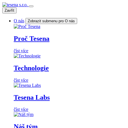
Zavřít
O nás
Zobrazit submenu pro O nás
Proč Tesena
číst více
Technologie
číst více
Tesena Labs
číst více
Náš tým