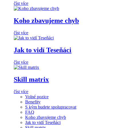
číst více
Koho zbavujeme chyb
číst více
Jak to vidí Teseňáci
číst více
Skill matrix
číst více
Volné pozice
Benefity
S kým budete spolupracovat
FAQ
Koho zbavujeme chyb
Jak to vidí Teseňáci
Skill matrix