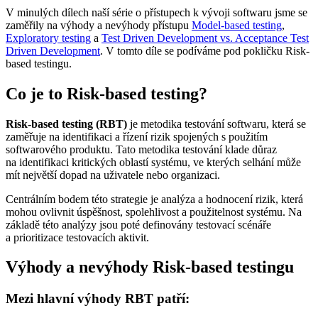
V minulých dílech naší série o přístupech k vývoji softwaru jsme se
zaměřily na výhody a nevýhody přístupu
Model-based testing
,
Exploratory testing
a
Test Driven Development vs. Acceptance Test
Driven Development
. V tomto díle se podíváme pod pokličku Risk-
based testingu.
Co je to Risk-based testing?
Risk-based testing (RBT)
je metodika testování softwaru, která se
zaměřuje na identifikaci a řízení rizik spojených s použitím
softwarového produktu. Tato metodika testování klade důraz
na identifikaci kritických oblastí systému, ve kterých selhání může
mít největší dopad na uživatele nebo organizaci.
Centrálním bodem této strategie je analýza a hodnocení rizik, která
mohou ovlivnit úspěšnost, spolehlivost a použitelnost systému. Na
základě této analýzy jsou poté definovány testovací scénáře
a prioritizace testovacích aktivit.
Výhody a nevýhody Risk-based testingu
Mezi hlavní výhody RBT patří: