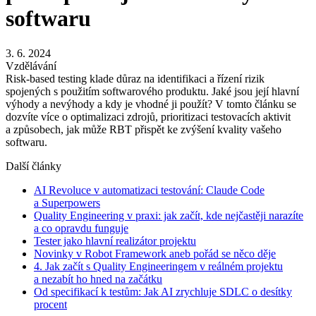
softwaru
3. 6. 2024
Vzdělávání
Risk-based testing klade důraz na identifikaci a řízení rizik
spojených s použitím softwarového produktu. Jaké jsou její hlavní
výhody a nevýhody a kdy je vhodné ji použít? V tomto článku se
dozvíte více o optimalizaci zdrojů, prioritizaci testovacích aktivit
a způsobech, jak může RBT přispět ke zvýšení kvality vašeho
softwaru.
Další články
AI Revoluce v automatizaci testování: Claude Code
a Superpowers
Quality Engineering v praxi: jak začít, kde nejčastěji narazíte
a co opravdu funguje
Tester jako hlavní realizátor projektu
Novinky v Robot Framework aneb pořád se něco děje
4. Jak začít s Quality Engineeringem v reálném projektu
a nezabít ho hned na začátku
Od specifikací k testům: Jak AI zrychluje SDLC o desítky
procent