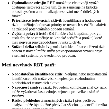
Optimalizace zdrojů:
RBT umožňuje efektivněji využít
dostupné testovací zdroje tím, že se zaměřuje na kritické
oblasti systému a minimalizuje testování méně důležitých
funkcí.
Prioritizace testovacích aktivit:
Identifikace a hodnocení
rizik umožňuje definovat priority testovacích scénářů a aktivit
na základě potenciálního dopadu selhání.
Zvýšení pokrytí testů:
RBT může vést k lepšímu pokrytí
testů tím, že se zaměřuje na kritické scénáře a použití, které
mají největší pravděpodobnost výskytu chyb.
Snížení rizika selhání v produkci:
Identifikace a řízení rizik
během testování může snížit pravděpodobnost vzniku chyb
a selhání systému po uvedení do provozu.
Mezi nevýhody RBT patří:
Nedostatečná identifikace rizik:
Neúplná nebo nedostatečná
identifikace rizik může vést k nepřesným rozhodnutím
o prioritizaci testovacích aktivit.
Náročnost analýzy rizik:
Provedení komplexní analýzy rizik
může vyžadovat čas a zdroje, zejména pro velké a složité
systémy.
Riziko přehlédnutí neznámých rizik:
I přes pečlivou
analýzu může být obtížné předvídat všechna potenciální rizika