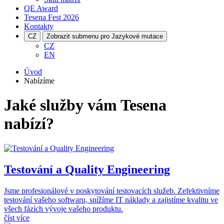
QE Award
Tesena Fest
2026
Kontakty
CZ
Zobrazit submenu pro Jazykové mutace
CZ
EN
Úvod
Nabízíme
Jaké služby vám Tesena
nabízí?
Testování a Quality Engineering
Jsme profesionálové v poskytování testovacích služeb. Zefektivníme
testování vašeho softwaru, snížíme IT náklady a zajistíme kvalitu ve
všech fázích vývoje vašeho produktu.
číst více