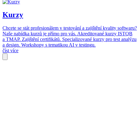
Kurzy
Chcete se stát profesionálem v testování a zajištění kvality softwaru?
Naše nabídka kurzů je přímo pro vás. Akreditované kurzy ISTQB
a TMAP. Zajištění certifikátů. Specializované kurzy pro test analýzu
a design. Workshopy s tematikou AI v testingu.
číst více