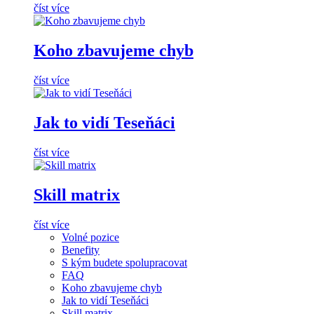
číst více
Koho zbavujeme chyb
číst více
Jak to vidí Teseňáci
číst více
Skill matrix
číst více
Volné pozice
Benefity
S kým budete spolupracovat
FAQ
Koho zbavujeme chyb
Jak to vidí Teseňáci
Skill matrix