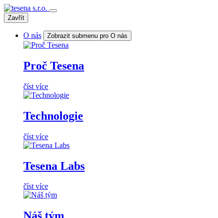
Zavřít
O nás
Zobrazit submenu pro O nás
Proč Tesena
číst více
Technologie
číst více
Tesena Labs
číst více
Náš tým