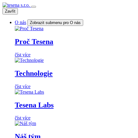
Zavřít
O nás
Zobrazit submenu pro O nás
Proč Tesena
číst více
Technologie
číst více
Tesena Labs
číst více
Náš tým