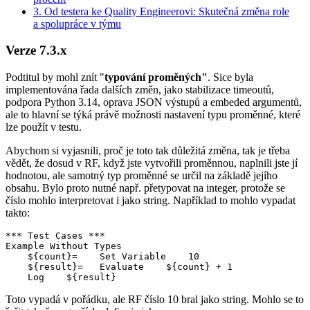
3. Od testera ke Quality Engineerovi: Skutečná změna role
a spolupráce v týmu
Verze 7.3.x
Podtitul by mohl znít "
typování proměných"
. Sice byla
implementována řada dalších změn, jako stabilizace timeoutů,
podpora Python 3.14, oprava JSON výstupů a embeded argumentů,
ale to hlavní se týká právě možnosti nastavení typu proměnné, které
lze použít v testu.
Abychom si vyjasnili, proč je toto tak důležitá změna, tak je třeba
vědět, že dosud v RF, když jste vytvořili proměnnou, naplnili jste jí
hodnotou, ale samotný typ proměnné se určil na základě jejího
obsahu. Bylo proto nutné např. přetypovat na integer, protože se
číslo mohlo interpretovat i jako string. Například to mohlo vypadat
takto:
*** Test Cases ***

Example Without Types

    ${count}=    Set Variable    10

    ${result}=   Evaluate    ${count} + 1

    Log    ${result}
Toto vypadá v pořádku, ale RF číslo 10 bral jako string. Mohlo se to