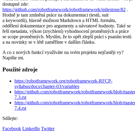
dostupné zde:
https://github.com/robotframework/robotframework/milestone/82
.
Hodně je tam zmíněná práce na dokumentaci (testů, suit
a keywordů), hlavně možnost Markdown a HTML formátu,
oddělení dokumentace pro argumenty a návratové hodnoty. Také se
řeší metadata, výkon (zrychlení) vyhodnocení proměnných a práce
se scope proměnných. Myslím, že to opět zlepší práci s psaním testů
a na novinky se v létě zaměříme v dalším článku.
A co z nových funkcí využíváte na svém projektu nejčastěji vy?
Napište mi.
Použité zdroje
https://robotframework.org/robotframework-RFCP-
syllabus/docs/chapter-03/variables
https://github.com/robotframework/robotframework/blob/master/
7.3.rst
https://github.com/robotframework/robotframework/blob/master/
7.4.rst
Sdílejte:
Facebook
LinkedIn
Twitter