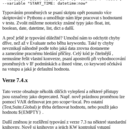
--variable "START_TIME: datetime:now"
Typováním proměnných se psaní skriptu opět posunulo více
skriptování v Pythonu a umožňuje nám lépe pracovat s hodnotami
v testu. Zvolit můžeme notoricky známé typy jako float, int,
boolean, date, datetime, list, dict a další.
A proč ještě je typování důležité? Umožní nám to odchytit chyby
dříve, než až v Evaluate nebo běhu keywordu. Také ty chyby
nevznikají náhodně podle toho jaká data zrovna dostaneme
a zamezíme pracnému hledání příčíny. Celý kód je čitelnější ,
nemusíme řešit vlastní konverze, psaní apostrofů při vyhodnocování
proměnných v IF podmínkách a ihned víme, co keyword očekává
na vstupu a jaká je defaultní hodnota.
Verze 7.4.x
Tato verze obsahuje několik dílčích vylepšení a některé přístupy
jsou označeny jako deprecated. Např. nově prázdnou proměnou lze
pomocí VAR definovat jen pro scope=local. Pro ostatní
(Test,Suite,Global) je třeba definovat hodnotu, nebo použít jako
hodnotu ${EMPTY} .
Další změnou je rozšíření typování z verze 7.3 na některé standardní
knihovny. Nově si knihovny a jejich KW kontrolují vstupní