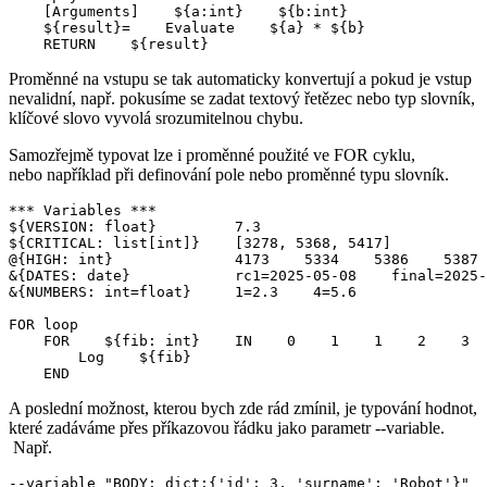
    [Arguments]    ${a:int}    ${b:int}

    ${result}=    Evaluate    ${a} * ${b}

    RETURN    ${result}
Proměnné na vstupu se tak automaticky konvertují a pokud je vstup
nevalidní, např. pokusíme se zadat textový řetězec nebo typ slovník,
klíčové slovo vyvolá srozumitelnou chybu.
Samozřejmě typovat lze i proměnné použité ve FOR cyklu,
nebo například při definování pole nebo proměnné typu slovník.
*** Variables ***

${VERSION: float}         7.3

${CRITICAL: list[int]}    [3278, 5368, 5417]

@{HIGH: int}              4173    5334    5386    5387

&{DATES: date}            rc1=2025-05-08    final=2025-
&{NUMBERS: int=float}     1=2.3    4=5.6

FOR loop

    FOR    ${fib: int}    IN    0    1    1    2    3  
        Log    ${fib}

    END
A poslední možnost, kterou bych zde rád zmínil, je typování hodnot,
které zadáváme přes příkazovou řádku jako parametr --variable.
Např.
--variable "BODY: dict:{'id': 3, 'surname': 'Robot'}"
