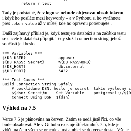
        return r.text
Tady je podstatné, že
v logu se nebude objevovat obsah tokenu
,
i když ho posíláte mezi keywordy – a v Pythonu si ho vytáhnete
přes
až v místě, kde ho opravdu potřebujete..
token.value
Další zajímavý příklad je, když testujete databázi a na začátku testu
se chcete k databázi připojit. Tedy složit connection string, jehož
součástí je i heslo.
*** Variables ***

${DB_USER}              appuser

${DB_PASS: Secret}      %{DB_PASSWORD}

${DB_HOST}              db.internal

${DB_PORT}              5432

*** Test Cases ***

Build Connection String Safely

    # poskládáme DSN; heslo je secret, takže výsledný c
    ${dsn: Secret}=    Set Variable    postgresql://${D
    Connect Using DSN  ${dsn}
Výhled na 7.5
Verze 7.5 je plánována na červen. Zatím se nedá jistě říci, co vše
bude obsahovat. Ale v Githubu existuje štítek/milník 7.5, kde je
vidět, na čem všem se pracuje a má ambici se do verze dostat. Vše je