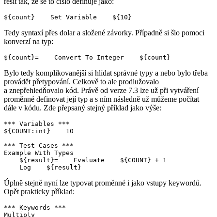
řešit tak, že se to číslo definuje jako:
${count}    Set Variable    ${10}
Tedy syntaxí přes dolar a složené závorky. Případně si šlo pomoci
konverzí na typ:
${count}=    Convert To Integer    ${count}
Bylo tedy komplikovanější si hlídat správné typy a nebo bylo třeba
provádět přetypování. Celkově to ale prodlužovalo
a znepřehledňovalo kód. Právě od verze 7.3 lze už při vytváření
proměnné definovat její typ a s ním následně už můžeme počítat
dále v kódu. Zde přepsaný stejný příklad jako výše:
*** Variables ***

${COUNT:int}    10

*** Test Cases ***

Example With Types

    ${result}=    Evaluate    ${COUNT} + 1

    Log    ${result}
Úplně stejně nyní lze typovat proměnné i jako vstupy keywordů.
Opět prakticky příklad:
*** Keywords ***

Multiply
