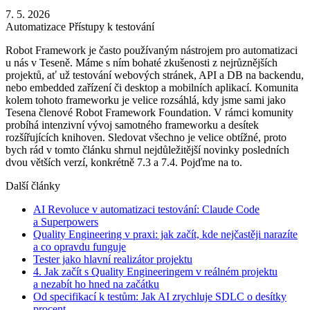
7. 5. 2026
Automatizace
Přístupy k testování
Robot Framework je často používaným nástrojem pro automatizaci
u nás v Teseně. Máme s ním bohaté zkušenosti z nejrůznějších
projektů, ať už testování webových stránek, API a DB na backendu,
nebo embedded zařízení či desktop a mobilních aplikací. Komunita
kolem tohoto frameworku je velice rozsáhlá, kdy jsme sami jako
Tesena členové Robot Framework Foundation. V rámci komunity
probíhá intenzivní vývoj samotného frameworku a desítek
rozšířujících knihoven. Sledovat všechno je velice obtížné, proto
bych rád v tomto článku shrnul nejdůležitější novinky posledních
dvou větších verzí, konkrétně 7.3 a 7.4. Pojďme na to.
Další články
AI Revoluce v automatizaci testování: Claude Code
a Superpowers
Quality Engineering v praxi: jak začít, kde nejčastěji narazíte
a co opravdu funguje
Tester jako hlavní realizátor projektu
4. Jak začít s Quality Engineeringem v reálném projektu
a nezabít ho hned na začátku
Od specifikací k testům: Jak AI zrychluje SDLC o desítky
procent