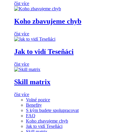
číst více
Koho zbavujeme chyb
číst více
Jak to vidí Teseňáci
číst více
Skill matrix
číst více
Volné pozice
Benefity
S kým budete spolupracovat
FAQ
Koho zbavujeme chyb
Jak to vidí Teseňáci
Skill matrix