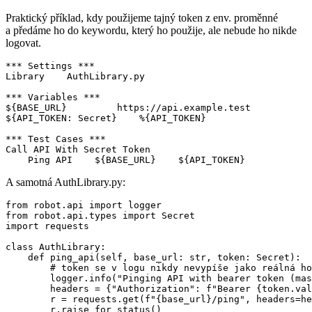
Praktický příklad, kdy použijeme tajný token z env. proměnné
a předáme ho do keywordu, který ho použije, ale nebude ho nikde
logovat.
*** Settings ***

Library    AuthLibrary.py

*** Variables ***

${BASE_URL}         https://api.example.test

${API_TOKEN: Secret}    %{API_TOKEN}

*** Test Cases ***

Call API With Secret Token

    Ping API    ${BASE_URL}    ${API_TOKEN}
A samotná AuthLibrary.py:
from robot.api import logger

from robot.api.types import Secret

import requests

class AuthLibrary:

    def ping_api(self, base_url: str, token: Secret):

        # token se v logu nikdy nevypíše jako reálná ho
        logger.info("Pinging API with bearer token (mas
        headers = {"Authorization": f"Bearer {token.val
        r = requests.get(f"{base_url}/ping", headers=he
        r.raise_for_status()
