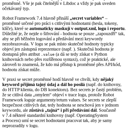
proměnné. Vše je pak čitelnější v Libdoc a vždy je pak uveden
očekávaný typ.
Robot Framework 7.4 hlavně přináší
„secret variables“
–
proměnné určené pro práci s citlivými hodnotami (hesla, tokeny,
klíče), které se
automaticky maskují v output.xml, logu i reportu
.
Důležité je, že nejde o šifrování - hodnota se pouze „zapouzdří“ tak,
aby se při běžném logování a předávání mezi keywordy
nezobrazovala. V logu se pak místo skutečné hodnoty typicky
objeví jen zástupná reprezentace (např.
). Skutečná hodnota je
dostupná přes atribut
(a dá se tedy získat v Python
.value
knihovnách nebo přes rozšířenou syntaxi), což je praktické, ale
zároveň to znamená, že kdo má přístup k proměnné přes API/kód,
hodnotu získat může.
V praxi se secret proměnné hodí hlavně ve chvíli, kdy
nějaký
keyword přijímá tajný údaj a dál ho posílá
(např. do knihovny,
do HTTP klienta, do DB konektoru). Bez secrets je častý problém,
že se citlivá data „omylem“ objeví v trace logu, protože Robot
Framework loguje argumenty/return values. Se secrets se zlepší
bezpečnost citlivých dat, tedy hodnota se neschová jen v jednom
keywordu, ale
zůstává „tajná“ i při předávání dál
. Současně
v 7.4 některé standardní knihovny (např. OperatingSystem
a Process) umí se secret hodnotami pracovat tak, aby je samy
neprozradily v logu.