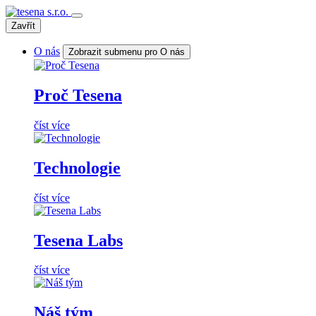
Zavřít
O nás
Zobrazit submenu pro O nás
Proč Tesena
číst více
Technologie
číst více
Tesena Labs
číst více
Náš tým