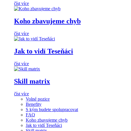
číst více
Koho zbavujeme chyb
číst více
Jak to vidí Teseňáci
číst více
Skill matrix
číst více
Volné pozice
Benefity
S kým budete spolupracovat
FAQ
Koho zbavujeme chyb
Jak to vidí Teseňáci
Skill matrix