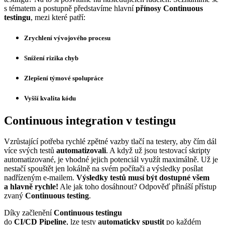
s tématem a postupně představíme hlavní
přínosy Continuous
testingu
, mezi které patří:
Zrychlení vývojového procesu
Snížení rizika chyb
Zlepšení týmové spolupráce
Vyšší kvalita kódu
Continuous integration v testingu
Vzrůstající potřeba rychlé zpětné vazby tlačí na testery, aby čím dál
více svých testů
automatizovali
. A když už jsou testovací skripty
automatizované, je vhodné jejich potenciál využít maximálně. Už je
nestačí spouštět jen lokálně na svém počítači a výsledky posílat
nadřízeným e-mailem.
Výsledky testů musí být dostupné všem
a hlavně rychle!
Ale jak toho dosáhnout? Odpověď přináší přístup
zvaný
Continuous testing
.
Díky začlenění
Continuous testingu
do
CI/CD Pipeline
, lze testy
automaticky spustit
po každém