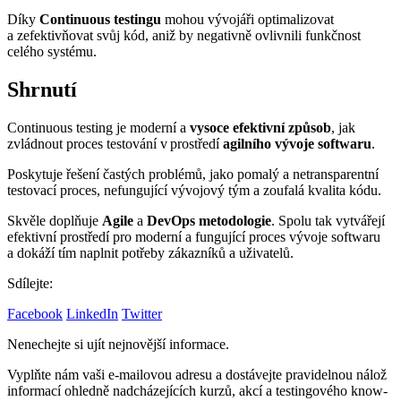
Díky
Continuous testingu
mohou vývojáři optimalizovat
a zefektivňovat svůj kód, aniž by negativně ovlivnili funkčnost
celého systému.
Shrnutí
Continuous testing je moderní a
vysoce efektivní způsob
, jak
zvládnout proces testování v prostředí
agilního vývoje softwaru
.
Poskytuje řešení častých problémů, jako pomalý a netransparentní
testovací proces, nefungující vývojový tým a zoufalá kvalita kódu.
Skvěle doplňuje
Agile
a
DevOps
metodologie
. Spolu tak vytvářejí
efektivní prostředí pro moderní a fungující proces vývoje softwaru
a dokáží tím naplnit potřeby zákazníků a uživatelů.
Sdílejte:
Facebook
LinkedIn
Twitter
Nenechejte si ujít nejnovější informace.
Vyplňte nám vaši e-mailovou adresu a dostávejte pravidelnou nálož
informací ohledně nadcházejících kurzů, akcí a testingového know-