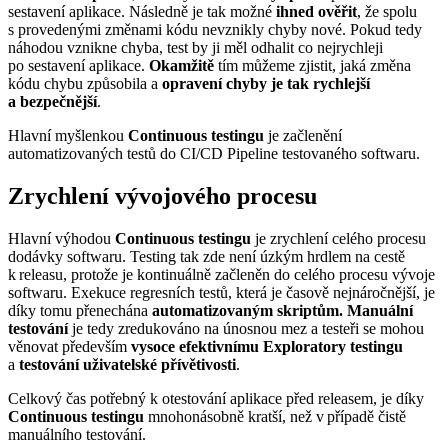
sestavení aplikace. Následně je tak možné
ihned ověřit
, že spolu
s provedenými změnami kódu nevznikly chyby nové. Pokud tedy
náhodou vznikne chyba, test by ji měl odhalit co nejrychleji
po sestavení aplikace.
Okamžitě
tím můžeme zjistit, jaká změna
kódu chybu způsobila a
opravení chyby je tak rychlejší
a bezpečnější
.
Hlavní myšlenkou
Continuous testingu
je začlenění
automatizovaných testů do CI/CD Pipeline testovaného softwaru.
Zrychlení vývojového procesu
Hlavní výhodou
Continuous testingu
je zrychlení celého procesu
dodávky softwaru. Testing tak zde není úzkým hrdlem na cestě
k releasu, protože je kontinuálně začleněn do celého procesu vývoje
softwaru. Exekuce regresních testů, která je časově nejnáročnější, je
díky tomu přenechána
automatizovaným skriptům. Manuální
testování
je tedy zredukováno na únosnou mez a testeři se mohou
věnovat především
vysoce efektivnímu
Exploratory testingu
a
testování uživatelské přívětivosti
.
Celkový čas potřebný k otestování aplikace před releasem, je díky
Continuous testingu
mnohonásobně kratší, než v případě čistě
manuálního testování.