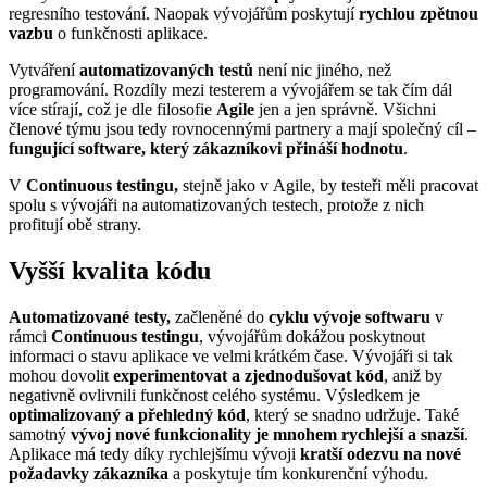
regresního testování. Naopak vývojářům poskytují
rychlou zpětnou
vazbu
o funkčnosti aplikace.
Vytváření
automatizovaných testů
není nic jiného, než
programování. Rozdíly mezi testerem a vývojářem se tak čím dál
více stírají, což je dle filosofie
Agile
jen a jen správně. Všichni
členové týmu jsou tedy rovnocennými partnery a mají společný cíl –
fungující software, který zákazníkovi přináší hodnotu
.
V
Continuous testingu,
stejně jako v Agile, by testeři měli pracovat
spolu s vývojáři na automatizovaných testech, protože z nich
profitují obě strany.
Vyšší kvalita kódu
Automatizované testy,
začleněné do
cyklu vývoje softwaru
v
rámci
Continuous testingu
, vývojářům dokážou poskytnout
informaci o stavu aplikace ve velmi krátkém čase. Vývojáři si tak
mohou dovolit
experimentovat a zjednodušovat kód
, aniž by
negativně ovlivnili funkčnost celého systému. Výsledkem je
optimalizovaný a přehledný kód
, který se snadno udržuje. Také
samotný
vývoj nové funkcionality je mnohem rychlejší a snazší
.
Aplikace má tedy díky rychlejšímu vývoji
kratší odezvu na nové
požadavky zákazníka
a poskytuje tím konkurenční výhodu.