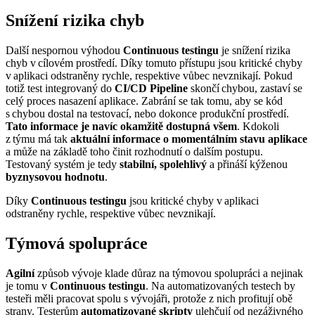
Snížení rizika chyb
Další nespornou výhodou
Continuous testingu
je snížení rizika
chyb v cílovém prostředí. Díky tomuto přístupu jsou kritické chyby
v aplikaci odstraněny rychle, respektive vůbec nevznikají. Pokud
totiž test integrovaný do
CI/CD Pipeline
skončí chybou, zastaví se
celý proces nasazení aplikace. Zabrání se tak tomu, aby se kód
s chybou dostal na testovací, nebo dokonce produkční prostředí.
Tato informace je navíc okamžitě dostupná všem
. Kdokoli
z týmu má tak
aktuální informace o momentálním stavu aplikace
a může na základě toho činit rozhodnutí o dalším postupu.
Testovaný systém je tedy
stabilní, spolehlivý
a přináší kýženou
byznysovou hodnotu
.
Díky
Continuous testingu
jsou kritické chyby v aplikaci
odstraněny rychle, respektive vůbec nevznikají.
Týmová spolupráce
Agilní
způsob vývoje klade důraz na týmovou spolupráci a nejinak
je tomu v
Continuous testingu
. Na automatizovaných testech by
testeři měli pracovat spolu s vývojáři, protože z nich profitují obě
strany. Testerům
automatizované skripty
ulehčují od nezáživného