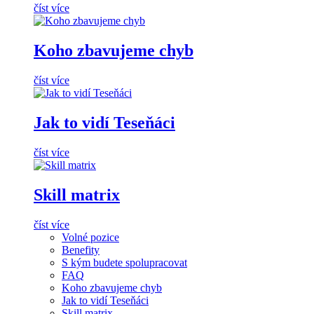
číst více
Koho zbavujeme chyb
číst více
Jak to vidí Teseňáci
číst více
Skill matrix
číst více
Volné pozice
Benefity
S kým budete spolupracovat
FAQ
Koho zbavujeme chyb
Jak to vidí Teseňáci
Skill matrix