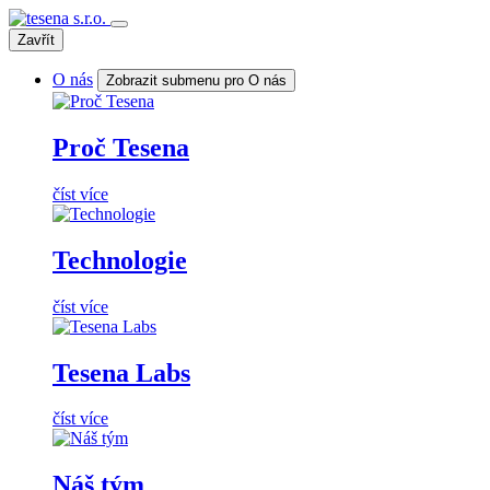
Zavřít
O nás
Zobrazit submenu pro O nás
Proč Tesena
číst více
Technologie
číst více
Tesena Labs
číst více
Náš tým