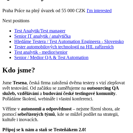
Praha
Práce na plný úvazek
od 55 000 CZK
I'm interested
Next positions
Test Analytik/Test manager
Senior IT analytik / analytička
Hledáme Testera / Test Automation Engineera - Slovensko
Tester automobilových technologií na HIL zařízeních
Test analytik - medior/senior
Senior / Medior QA & Test Automation
Kdo jsme?
Jsme
Tesena
, česká firma založená dvěma testery s vizí zlepšovat
svět testování. Od začátku se zaměřujeme na
outsourcing QA
služeb, vzdělávání
a
budování české testingové komunity
.
Pořádáme školení, webináře i vlastní konferenci.
Věříme v
autonomii a odpovědnost
– nejsme řízení shora, ale
pomocí
sebeřízených týmů
, kde se můžeš podílet na strategii,
kultuře i inovacích.
Připoj se k nám a staň se Testeňákem 2.0!