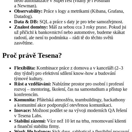
nebo automatizace v SuperTest (vítáný je i Postman
a Newman).
Observability:
Práce s logy a metrikami (Kibana, Grafana,
Datadog).
Data & DB:
SQL a práce s daty je pro tebe samozřejmost.
Znalost domény:
Máš za sebou cca 3 roky praxe. Pokud jsi
už přičichl k bankovnictví nebo automotive, budeme skákat
radostí, ale není to podmínka – rádi tě do těchto světů
zasvětíme.
Proč právě Tesena?
Flexibilita:
Kombinace práce z domova a v kanceláři (2–3
dny týdně) pro efektivní sdílení know-how a budování
týmové kultury.
Růst a vzdělávání:
Nabízíme prostor pro osobní i profesní
rozvoj – mentoring, školení, čas na samostudium a přístup ke
konferencím.
Komunita:
Přátelská atmosféra, teambuildingy, hackathony
a komunitní akce podporující otevřenou komunikaci.
Inovace:
Možnost podílet se na vývoji moderních QA řešení
v Tesena Labs.
Stabilní zázemí:
Více než 10 let na trhu, renomovaní klienti
a finanční stabilita firmy.
Work-life balance:
Sick days, sabbatical a flexibilní pracovní