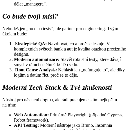
dělat „managera“.
Co bude tvojí misí?
Nebudeš jen „ruce na testy“, ale partner pro engineering. Tvým
úkolem bude:
Strategické QA:
Navrhovat, co a proč se testuje. V
komplexních světech bank a aut je kvalita otázkou precizního
designu.
Moderní automatizace:
Stavět robustní testy, které dávají
smysl v rámci celého CI/CD cyklu.
Root Cause Analysis:
Nehlásit jen „nefunguje to“, ale díky
logům a datům říct, proč se to děje.
Moderní Tech-Stack & Tvé zkušenosti
Nástroj pro nás není dogma, ale rádi pracujeme s tím nejlepším
na trhu:
Web Automation:
Primárně Playwright (případně Cypress,
Robot framework).
API Testing:
Moderní nástroje jako Bruno, Insomnia