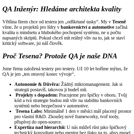
QA Inženýr: Hledáme architekta kvality
Většina firem chce od testera jen „odškrtané tasky“. My v
Teseně
víme, že u projektů pro lídry v
bankovnictví a automotive
začíná
kvalita u mindsetu a hlubokého pochopení systému, ne u počtu
napsaných skriptů. Pokud chceš mít reálný vliv na to, jak se staví
kritický software, jsi náš člověk.
Proč Tesena? Protože QA je naše DNA
Jsme firma založená testery pro testery. Už 10 let boříme mýtus, že
QA je jen „ten otravný konec vývoje“.
Autonomie & Důvěra:
Žádný mikromanagement. Jak si
strategii postavíš, takovou ji budeš mít.
Projekty s dopadem:
Pracujeme pro špičky v oboru. Tvůj
kód a tvá strategie budou mít vliv na stabilitu bankovních
systémů nebo bezpečnost v automotive.
Tesena Labs:
Minimálně 1 den v měsíci máš placený prostor
pro vlastní R&D. Zkoušej nové frameworky, tvoř tooly,
přispívej do open-source.
Expertiza nad hierarchií:
U nás můžeš růst jako špičkový
technický konzultant nebo mentor bez tlaku na to, abys musel