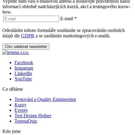
Vyplňte nám vaši e-mailovou adresu a dostávejte pravidelnou nálož
informací ohledně nadcházejících kurzů, akcí a testingového know-
how.
E-mail
*
Odesláním tohoto formuláře souhlasíte se zpracováním osobních
údajů dle
GDPR
a se zasíláním marketingových e-mailů.
Chci odebírat newsletter
Facebook
Instagram
LinkedIn
YouTube
Co děláme
Testování a Quality Engineering
Kurzy
Eventy
Test Design Helper
TesenaQuiz
Kdo jsme