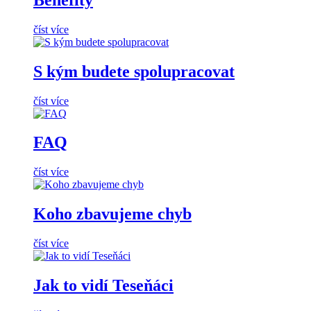
číst více
S kým budete spolupracovat
číst více
FAQ
číst více
Koho zbavujeme chyb
číst více
Jak to vidí Teseňáci