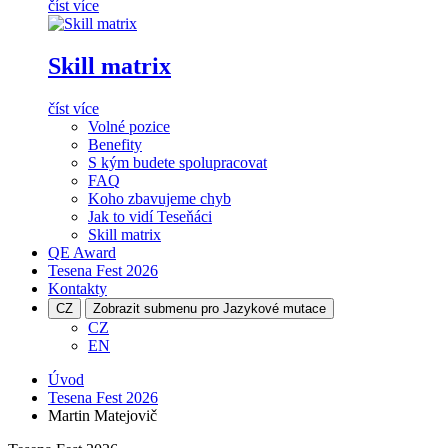
číst více
Skill matrix
číst více
Volné pozice
Benefity
S kým budete spolupracovat
FAQ
Koho zbavujeme chyb
Jak to vidí Teseňáci
Skill matrix
QE Award
Tesena Fest
2026
Kontakty
CZ
Zobrazit submenu pro Jazykové mutace
CZ
EN
Úvod
Tesena Fest 2026
Martin Matejovič