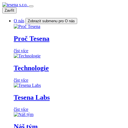
Zavřít
O nás
Zobrazit submenu pro O nás
Proč Tesena
číst více
Technologie
číst více
Tesena Labs
číst více
Náš tým