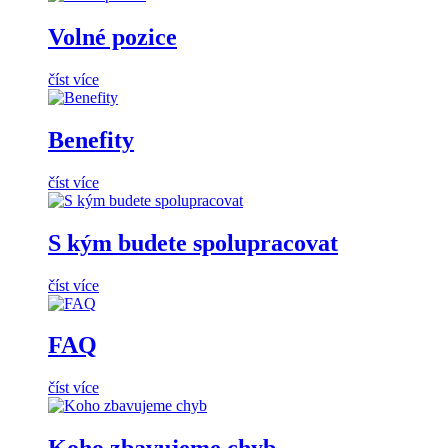
Volné pozice
číst více
Benefity
číst více
S kým budete spolupracovat
číst více
FAQ
číst více