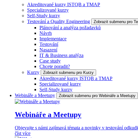
Akreditované kurzy ISTQB a TMAP
Specializované kurzy
Self-Study kurzy
Testování a Quality Engineering
Zobrazit submenu pro Te
Plánování a analýza požadavků
Návrh
Implementace
Testování
Nasazení
IT & Business analýza
Case study
Chcete poradit?
Kurzy
Zobrazit submenu pro Kurzy
Akreditované kurzy ISTQB a TMAP
Specializované kurzy
Self-Study kurzy
Webináře a Meetupy
Zobrazit submenu pro Webináře a Meetupy
Webináře a Meetupy
Objevujte s námi zajímavá témata a novinky v testování odkudk
číst více