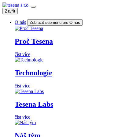
Zavřít
O nás
Zobrazit submenu pro O nás
Proč Tesena
číst více
Technologie
číst více
Tesena Labs
číst více
Náš tým