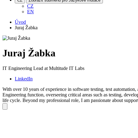
CZ
Zobrazit submenu pro Jazykové mutace
CZ
EN
Úvod
Juraj Žabka
Juraj Žabka
IT Engineering Lead at Multitude IT Labs
LinkedIn
With over 10 years of experience in software testing, test automation,
Engineering function, overseeing critical areas such as testing, deve
life cycle. Beyond my professional role, I am passionate about suppo