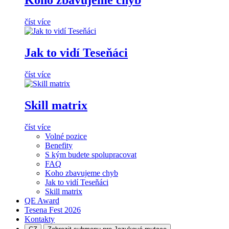
Koho zbavujeme chyb
číst více
Jak to vidí Teseňáci
číst více
Skill matrix
číst více
Volné pozice
Benefity
S kým budete spolupracovat
FAQ
Koho zbavujeme chyb
Jak to vidí Teseňáci
Skill matrix
QE Award
Tesena Fest
2026
Kontakty