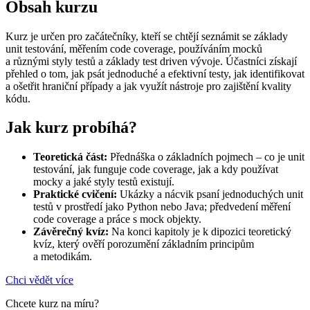
Obsah kurzu
Kurz je určen pro začátečníky, kteří se chtějí seznámit se základy
unit testování, měřením code coverage, používáním mocků
a různými styly testů a základy test driven vývoje. Účastníci získají
přehled o tom, jak psát jednoduché a efektivní testy, jak identifikovat
a ošetřit hraniční případy a jak využít nástroje pro zajištění kvality
kódu.
Jak kurz probíhá?
Teoretická část:
Přednáška o základních pojmech – co je unit
testování, jak funguje code coverage, jak a kdy používat
mocky a jaké styly testů existují.
Praktické cvičení:
Ukázky a nácvik psaní jednoduchých unit
testů v prostředí jako Python nebo Java; předvedení měření
code coverage a práce s mock objekty.
Závěrečný kvíz:
Na konci kapitoly je k dipozici teoretický
kvíz, který ověří porozumění základním principům
a metodikám.
Chci vědět více
Chcete kurz na míru?