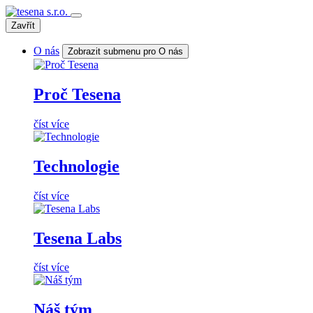
Zavřít
O nás
Zobrazit submenu pro O nás
Proč Tesena
číst více
Technologie
číst více
Tesena Labs
číst více
Náš tým