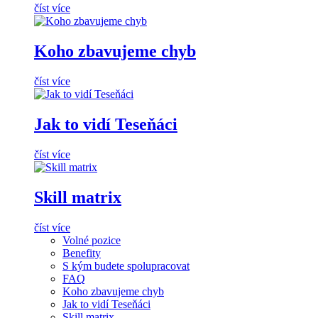
číst více
Koho zbavujeme chyb
číst více
Jak to vidí Teseňáci
číst více
Skill matrix
číst více
Volné pozice
Benefity
S kým budete spolupracovat
FAQ
Koho zbavujeme chyb
Jak to vidí Teseňáci
Skill matrix