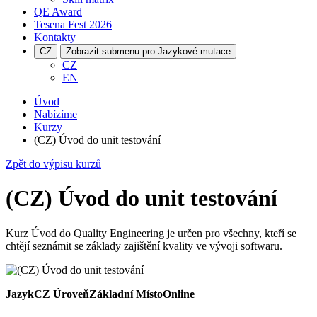
QE Award
Tesena Fest
2026
Kontakty
CZ
Zobrazit submenu pro Jazykové mutace
CZ
EN
Úvod
Nabízíme
Kurzy
(CZ) Úvod do unit testování
Zpět do výpisu kurzů
(CZ) Úvod do unit testování
Kurz Úvod do Quality Engineering je určen pro všechny, kteří se
chtějí seznámit se základy zajištění kvality ve vývoji softwaru.
Jazyk
CZ
Úroveň
Základní
Místo
Online