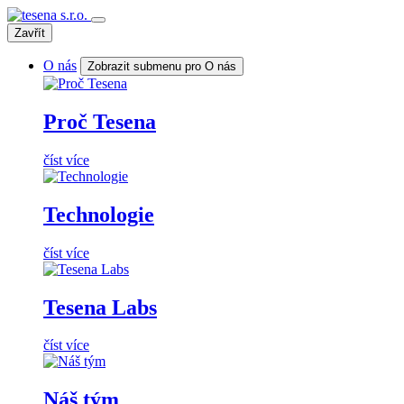
Zavřít
O nás
Zobrazit submenu pro O nás
Proč Tesena
číst více
Technologie
číst více
Tesena Labs
číst více
Náš tým