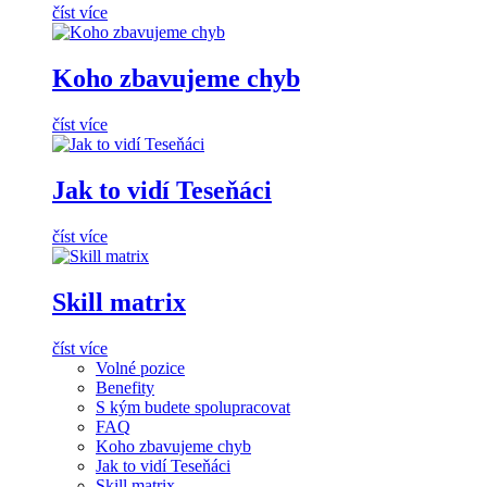
číst více
Koho zbavujeme chyb
číst více
Jak to vidí Teseňáci
číst více
Skill matrix
číst více
Volné pozice
Benefity
S kým budete spolupracovat
FAQ
Koho zbavujeme chyb
Jak to vidí Teseňáci
Skill matrix