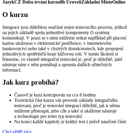
Jazyk
CZ
Doba trvání kurzu
8h
Úroveň
Základní
Místo
Online
O kurzu
Integrace jsou důležitou součástí nejen testovacího procesu, jelikož
na jejich základě spolu jednotlivé komponenty či systémy
komunikují. V praxi se s nimi můžeme setkat například při placení
kartou uloženou v elektronické peněžence, v internetovém
bankovnictví nebo také v chytrých domácnostech, kde propojení
jednotlivých spotřebičů hraje klíčovou roli. V tomto školení si
řekneme, co vlastně integrační testování je, proč je důležité, jaké
nástroje nám v něm pomáhají a spoustu dalších užitečných
informací.
Jak kurz probíhá?
Časově je kurz koncipován na cca 8 hodiny
Teoretická část kurzu vás provede základy integračního
testovaní, proč je testování integrací důležité, jak k němu
můžeme přistoupit, jeho cíle a také si ukážeme nástroje
a technologie pro tento typ testování
Na konci každé kapitoly je krátký test z právě naučené části
Chci vědět více