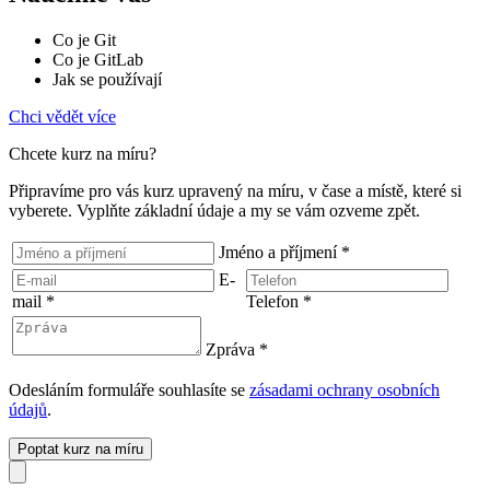
Co je Git
Co je GitLab
Jak se používají
Chci vědět více
Chcete kurz na míru?
Připravíme pro vás kurz upravený na míru, v čase a místě, které si
vyberete. Vyplňte základní údaje a my se vám ozveme zpět.
Jméno a příjmení
*
E-
mail
*
Telefon
*
Zpráva
*
Odesláním formuláře souhlasíte se
zásadami ochrany osobních
údajů
.
Poptat kurz na míru