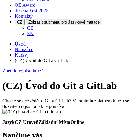
QE Award
Tesena Fest
2026
Kontakty
CZ
Zobrazit submenu pro Jazykové mutace
CZ
EN
Úvod
Nabízíme
Kurzy
(CZ) Úvod do Git a GitLab
Zpět do výpisu kurzů
(CZ) Úvod do Git a GitLab
Chcete se dozvědět o Git a GitLab? V tomto bezplatném kurzu se
dozvíte, co jsou a jak je používat.
Jazyk
CZ
Úroveň
Základní
Místo
Online
Naučíme vás