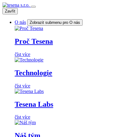
Zavřít
O nás
Zobrazit submenu pro O nás
Proč Tesena
číst více
Technologie
číst více
Tesena Labs
číst více
Náš tým