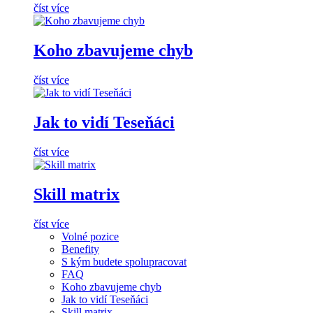
číst více
Koho zbavujeme chyb
číst více
Jak to vidí Teseňáci
číst více
Skill matrix
číst více
Volné pozice
Benefity
S kým budete spolupracovat
FAQ
Koho zbavujeme chyb
Jak to vidí Teseňáci
Skill matrix