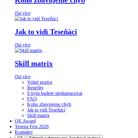
Koho zbavujeme chyb
číst více
Jak to vidí Teseňáci
číst více
Skill matrix
číst více
Volné pozice
Benefity
S kým budete spolupracovat
FAQ
Koho zbavujeme chyb
Jak to vidí Teseňáci
Skill matrix
QE Award
Tesena Fest
2026
Kontakty