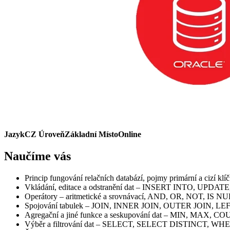
Jazyk
CZ
Úroveň
Základní
Místo
Online
Naučíme vás
Princip fungování relačních databází, pojmy primární a cizí klíč
Vkládání, editace a odstranění dat – INSERT INTO, UPDA
Operátory – aritmetické a srovnávací, AND, OR, NOT, I
Spojování tabulek – JOIN, INNER JOIN, OUTER JOIN, L
Agregační a jiné funkce a seskupování dat – MIN, MA
Výběr a filtrování dat – SELECT, SELECT DISTINCT, WH