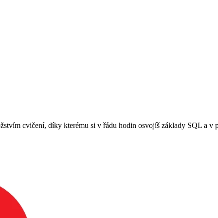
žstvím cvičení, díky kterému si v řádu hodin osvojíš základy SQL a v 