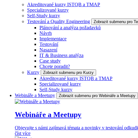
Akreditované kurzy ISTQB a TMAP
Specializované kurzy
Self-Study kurzy
Testování a Quality Engineering
Zobrazit submenu pro Te
Plánování a analýza požadavků
Návrh
Implementace
Testování
Nasazení
IT & Business analýza
Case study
Chcete poradit?
Kurzy
Zobrazit submenu pro Kurzy
Akreditované kurzy ISTQB a TMAP
Specializované kurzy
Self-Study kurzy
Webináře a Meetupy
Zobrazit submenu pro Webináře a Meetupy
Webináře a Meetupy
Objevujte s námi zajímavá témata a novinky v testování odkudk
číst více