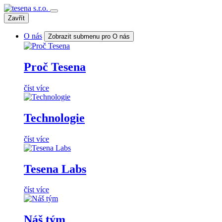
Zavřít
O nás
Zobrazit submenu pro O nás
Proč Tesena
číst více
Technologie
číst více
Tesena Labs
číst více
Náš tým