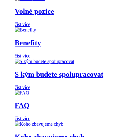
Volné pozice
číst více
Benefity
číst více
S kým budete spolupracovat
číst více
FAQ
číst více