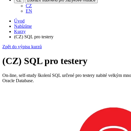
CZ
Zobrazit submenu pro Jazykové mutace
CZ
EN
Úvod
Nabízíme
Kurzy
(CZ) SQL pro testery
Zpět do výpisu kurzů
(CZ) SQL pro testery
On-line, self-study školení SQL určené pro testery nabité velkým mno
Oracle Database.