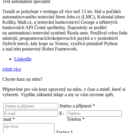
Test automation specialist
Tomáš se pohybuje v testingu už více než 13 let. Stál u počátků
automatizovaného testování firem Jobs.cz (LMC), Kolonial (dnes
Košík), Mall.cz, u testování bankovnictví George a některých
bankovních API České spořitelny. Naposledy se podílel
na automatizaci testování systémů Škoda auto. Používal celou řadu
nástrojů, programovacích/skriptovacích jazyků a v posledních
čtyřech letech, kdy kope za Tesenu, využívá primárně Python
a nad ním postavený Robot Framework.
LinkedIn
zjistit více
Chcete kurz na míru?
Připravíme pro vás kurz upravený na míru, v čase a místě, které si
vyberete. Vyplňte základní údaje a my se vám ozveme zpět.
Jméno a příjmení
*
E-
mail
*
Telefon
*
Zpráva
*