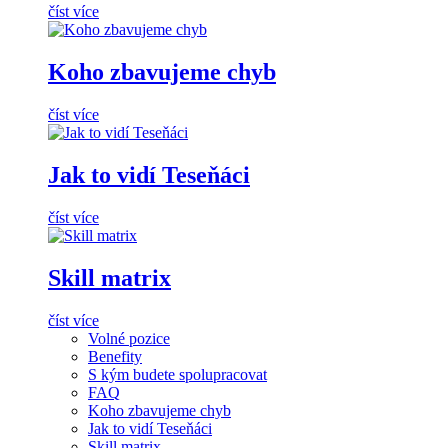
číst více
Koho zbavujeme chyb
číst více
Jak to vidí Teseňáci
číst více
Skill matrix
číst více
Volné pozice
Benefity
S kým budete spolupracovat
FAQ
Koho zbavujeme chyb
Jak to vidí Teseňáci
Skill matrix