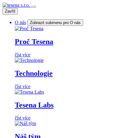
Zavřít
O nás
Zobrazit submenu pro O nás
Proč Tesena
číst více
Technologie
číst více
Tesena Labs
číst více
Náš tým