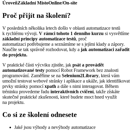
Úroveň
Základní
Místo
Online/On-site
Proč přijít na školení?
V posledních několika letech došlo v oblasti automatizace testů
k rychlému vývoji.
V rámci tohoto 1 denního kurzu
si vysvětlíme
základní principy automatizace testů
, proč
automatizaci potřebujeme a seznámíme se s jejími klady a zápory.
Naučíte se tak správně rozhodovat, kdy a
jak automatizaci zařadit
do projektu.
V praktické části výcviku zjistíte, jak
psát a provádět
automatizované testy
pomocí Robot Framework bez znalosti
programování. Zaměříme se na
Selenium2Library
, která vám
umožní testovat webové stránky i aplikace a ukáže, jak identifikovat
prvky stránky pomocí
xpath
a dále s nimi interagovat. Během
tréninku provedeme řadu
interaktivních cvičení
, takže získáte
skutečné praktické zkušenosti, které budete moct hned využít
na projektu.
Co si ze školení odnesete
Jaké jsou výhody a nevýhody automatizace