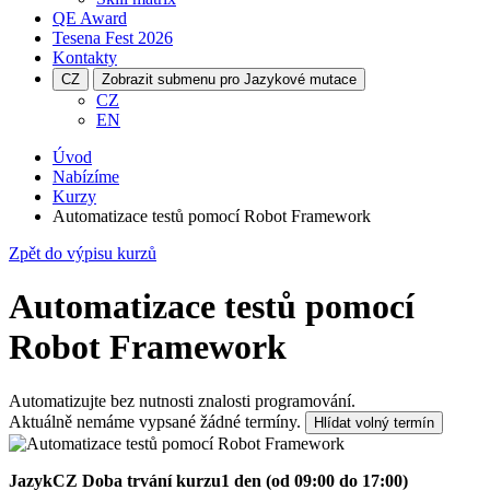
QE Award
Tesena Fest
2026
Kontakty
CZ
Zobrazit submenu pro Jazykové mutace
CZ
EN
Úvod
Nabízíme
Kurzy
Automatizace testů pomocí Robot Framework
Zpět do výpisu kurzů
Automatizace testů pomocí
Robot Framework
Automatizujte bez nutnosti znalosti programování.
Aktuálně nemáme vypsané žádné termíny.
Hlídat volný termín
Jazyk
CZ
Doba trvání kurzu
1 den (od 09:00 do 17:00)