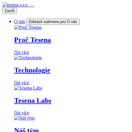
Zavřít
O nás
Zobrazit submenu pro O nás
Proč Tesena
číst více
Technologie
číst více
Tesena Labs
číst více
Náš tým