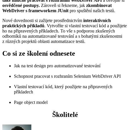
také naučíte pracovat s rozhraním WebDriver API
a osvojíte si
osvědčené postupy.
Zároveň si řekneme, jak
zkombinovat
WebDriver s frameworkem JUnit
pro spuštění našich testů.
Nové dovednosti si zažijete prostřednictvím
interaktivních
praktických příkladů
. Vytvoříte si vlastní testovací kód a použijete
ho na připravených příkladech. To vše s podporou zkušených
odborníků na automatizované testování a s bohatými zkušenostmi
z různých projektů oblasti automatizace testů.
Co si ze školení odnesete
Jak na test design pro automatizované testování
Schopnost pracovat s rozhraním Selenium WebDriver API
Vlastní testovací kód, který použijete na připravených
příkladech
Page object model
Školitelé