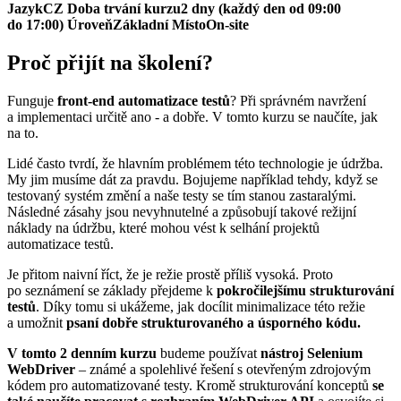
Jazyk
CZ
Doba trvání kurzu
2 dny (každý den od 09:00
do 17:00)
Úroveň
Základní
Místo
On-site
Proč přijít na školení?
Funguje
front-end automatizace testů
? Při správném navržení
a implementaci určitě ano - a dobře. V tomto kurzu se naučíte, jak
na to.
Lidé často tvrdí, že hlavním problémem této technologie je údržba.
My jim musíme dát za pravdu. Bojujeme například tehdy, když se
testovaný systém změní a naše testy se tím stanou zastaralými.
Následné zásahy jsou nevyhnutelné a způsobují takové režijní
náklady na údržbu, které mohou vést k selhání projektů
automatizace testů.
Je přitom naivní říct, že je režie prostě příliš vysoká. Proto
po seznámení se základy přejdeme k
pokročilejšímu strukturování
testů
. Díky tomu si ukážeme, jak docílit minimalizace této režie
a umožnit
psaní dobře strukturovaného a úsporného kódu.
V tomto 2 denním kurzu
budeme používat
nástroj Selenium
WebDriver
– známé a spolehlivé řešení s otevřeným zdrojovým
kódem pro automatizované testy. Kromě strukturování konceptů
se