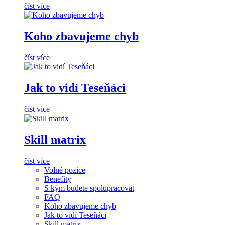
číst více
Koho zbavujeme chyb
číst více
Jak to vidí Teseňáci
číst více
Skill matrix
číst více
Volné pozice
Benefity
S kým budete spolupracovat
FAQ
Koho zbavujeme chyb
Jak to vidí Teseňáci
Skill matrix