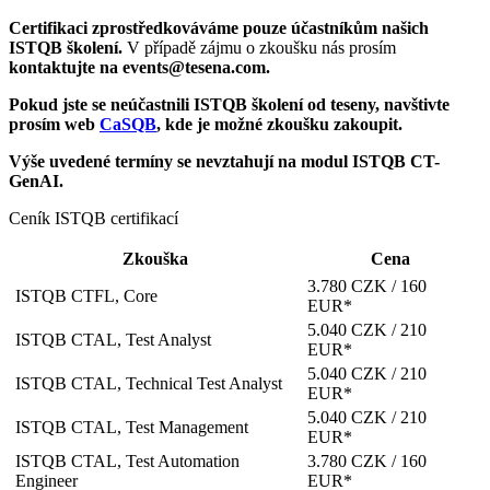
Certifikaci zprostředkováváme pouze účastníkům našich
ISTQB školení.
V případě zájmu o zkoušku nás prosím
kontaktujte na
events@tesena.com
.
Pokud jste se neúčastnili ISTQB školení od teseny, navštivte
prosím web
CaSQB
, kde je možné zkoušku zakoupit.
Výše uvedené termíny se nevztahují na modul ISTQB CT-
GenAI.
Ceník ISTQB certifikací
Zkouška
Cena
3.780 CZK / 160
ISTQB CTFL, Core
EUR*
5.040 CZK / 210
ISTQB CTAL, Test Analyst
EUR*
5.040 CZK / 210
ISTQB CTAL, Technical Test Analyst
EUR*
5.040 CZK / 210
ISTQB CTAL, Test Management
EUR*
ISTQB CTAL, Test Automation
3.780 CZK / 160
Engineer
EUR*