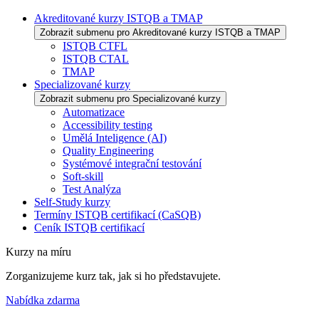
Akreditované kurzy ISTQB a TMAP
Zobrazit submenu pro Akreditované kurzy ISTQB a TMAP
ISTQB CTFL
ISTQB CTAL
TMAP
Specializované kurzy
Zobrazit submenu pro Specializované kurzy
Automatizace
Accessibility testing
Umělá Inteligence (AI)
Quality Engineering
Systémové integrační testování
Soft-skill
Test Analýza
Self-Study kurzy
Termíny ISTQB certifikací (CaSQB)
Ceník ISTQB certifikací
Kurzy na míru
Zorganizujeme kurz tak, jak si ho představujete.
Nabídka zdarma