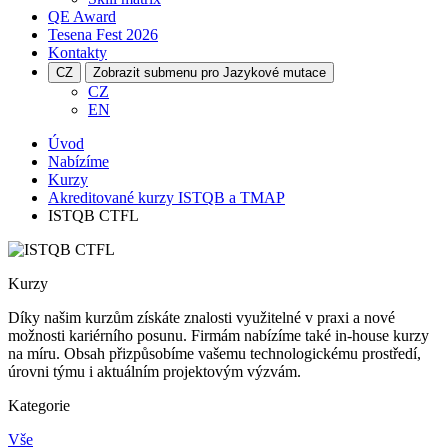
QE Award
Tesena Fest
2026
Kontakty
CZ
Zobrazit submenu pro Jazykové mutace
CZ
EN
Úvod
Nabízíme
Kurzy
Akreditované kurzy ISTQB a TMAP
ISTQB CTFL
Kurzy
Díky našim kurzům získáte znalosti využitelné v praxi a nové
možnosti kariérního posunu. Firmám nabízíme také in-house kurzy
na míru. Obsah přizpůsobíme vašemu technologickému prostředí,
úrovni týmu i aktuálním projektovým výzvám.
Kategorie
Vše