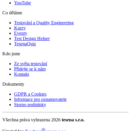
YouTube
Co děláme
Testování a Quality Engineering
Kurzy
Eventy
Test Design Helper
TesenaQuiz
Kdo jsme
Ze světa testování
Přidejte se k nám
Kontakt
Dokumenty
GDPR a Cookies
Informace pro oznamovatele
Storno podmínky
Všechna práva vyhrazena 2026
tesena s.r.o.
Ⓡ