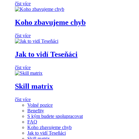
číst více
Koho zbavujeme chyb
číst více
Jak to vidí Teseňáci
číst více
Skill matrix
číst více
Volné pozice
Benefity
S kým budete spolupracovat
FAQ
Koho zbavujeme chyb
Jak to vidí Teseňáci
Skill matrix