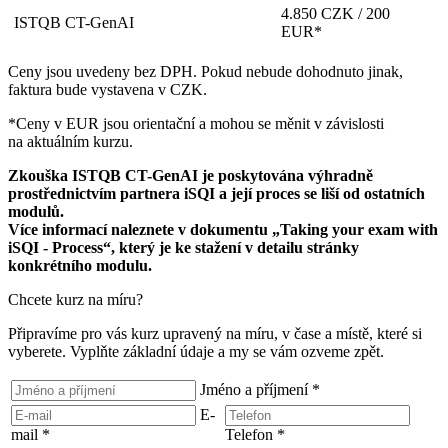
4.850 CZK / 200
ISTQB CT-GenAI
EUR*
Ceny jsou uvedeny bez DPH. Pokud nebude dohodnuto jinak,
faktura bude vystavena v CZK.
*Ceny v EUR jsou orientační a mohou se měnit v závislosti
na aktuálním kurzu.
Zkouška ISTQB CT-GenAI je poskytována výhradně
prostřednictvím partnera iSQI a její proces se liší od ostatních
modulů.
Více informací naleznete v dokumentu „Taking your exam with
iSQI - Process“, který je ke stažení v detailu stránky
konkrétního modulu.
Chcete kurz na míru?
Připravíme pro vás kurz upravený na míru, v čase a místě, které si
vyberete. Vyplňte základní údaje a my se vám ozveme zpět.
Jméno a příjmení
*
E-
mail
*
Telefon
*