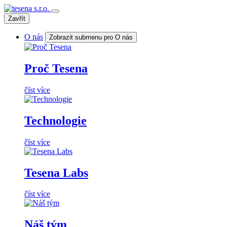
Zavřít
O nás
Zobrazit submenu pro O nás
Proč Tesena
číst více
Technologie
číst více
Tesena Labs
číst více
Náš tým