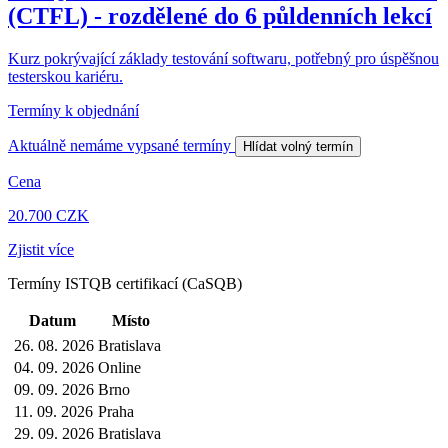
(CTFL) - rozdělené do 6 půldenních lekcí
Kurz pokrývající základy testování softwaru, potřebný pro úspěšnou
testerskou kariéru.
Termíny k objednání
Aktuálně nemáme vypsané termíny
Hlídat volný termín
Cena
20.700 CZK
Zjistit více
Termíny ISTQB certifikací (CaSQB)
Datum
Místo
26. 08. 2026
Bratislava
04. 09. 2026
Online
09. 09. 2026
Brno
11. 09. 2026
Praha
29. 09. 2026
Bratislava